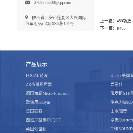
2709276580@qq.com
陕西省西安市莲湖区大兴国际
上一篇：
480功放
汽车用品市场D区9栋101号
下一篇：
R485
产品展示
FOCAL劲浪
Kicker美
ZR杰傲扬声器
爱意仕
德国海螺Micro-Precision
俄罗斯STP
歌诗尼Kosyni
洛克力量RO
美国豪客
山水隔音
西班牙酷爵DUQUE
卓傲Quartori
英国创世纪
UMISOUN